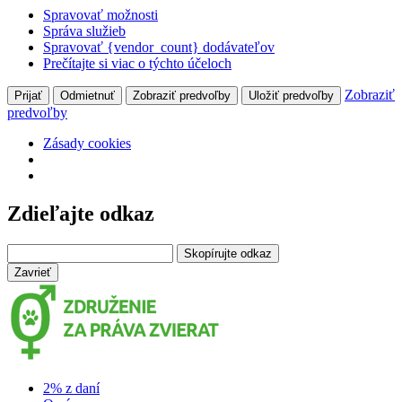
Spravovať možnosti
Správa služieb
Spravovať {vendor_count} dodávateľov
Prečítajte si viac o týchto účeloch
Zobraziť
Prijať
Odmietnuť
Zobraziť predvoľby
Uložiť predvoľby
predvoľby
Zásady cookies
Zdieľajte odkaz
Skopírujte odkaz
Zavrieť
2% z daní