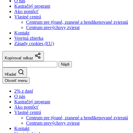
O nás
Kastračný program
Ako pomôcť
Vlastné centrá
Centrum pre týrané, zranené a hendikepované zvieratá
Centrum prevýchovy zvierat
Kontakt
Verejná zbierka
Zásady cookies (EU)
Kopírovať odkaz
Hľadať:
Hľadať
Otvoriť menu
2% z daní
O nás
Kastračný program
Ako pomôcť
Vlastné centrá
Centrum pre týrané, zranené a hendikepované zvieratá
Centrum prevýchovy zvierat
Kontakt